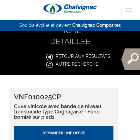
Sodipia évolue et devient
Chalvignac Composites
FICHE
DETAILLEE
RETOUR AUX RESULTATS
AUTRE RECHERCHE
VNF010025CP
Cuve vinicole avec bande de niveau
translucide type Cognaçaise - Fond
bombé sur pieds
DEMANDER UNE OFFRE