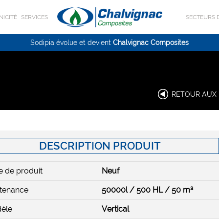
NICITÉ
SERVICES
SECTEURS D
Sodipia évolue et devient
Chalvignac Composites
RETOUR AUX 
DESCRIPTION PRODUIT
 de produit
Neuf
tenance
50000l / 500 HL / 50 m³
èle
Vertical