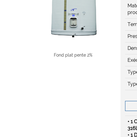
Maté
prod
Tem
Pres
Dens
Fond plat pente 2%
Exé
Typ
Typ
• 1 
316L
• 1 