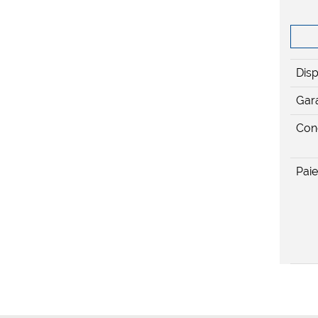
Disp
Gara
Cond
Pai