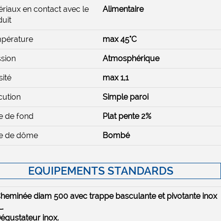
riaux en contact avec le
Alimentaire
uit
pérature
max 45°C
sion
Atmosphérique
ité
max 1,1
cution
Simple paroi
e de fond
Plat pente 2%
e de dôme
Bombé
EQUIPEMENTS STANDARDS
Cheminée diam 500 avec trappe basculante et pivotante inox
.
Dégustateur inox.