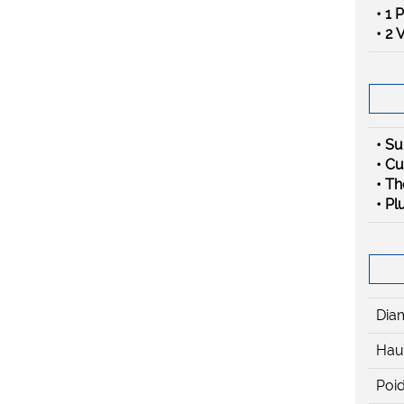
• 1 
• 2 
• Su
• C
• T
• Pl
Diam
Haut
Poi