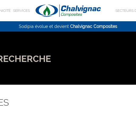
NICITÉ
SERVICES
SECTEURS D
Sodipia évolue et devient
Chalvignac Composites
 RECHERCHE
ES