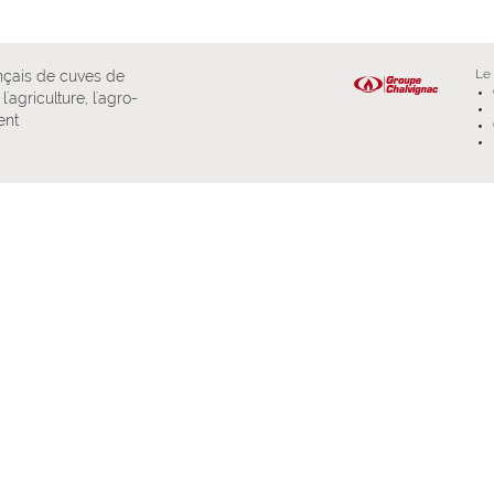
L
nçais de cuves de
l'agriculture, l'agro-
ent