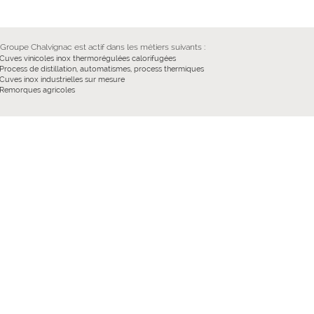
e
Groupe Chalvignac
est actif dans les métiers suivants :
Cuves vinicoles inox thermorégulées calorifugées
Process de distillation, automatismes, process thermiques
Cuves inox industrielles sur mesure
Remorques agricoles