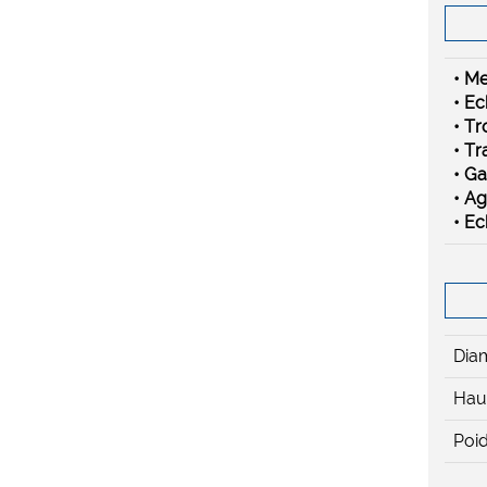
• Me
• Ec
• T
• Tr
• Ga
• Ag
• E
Diam
Haut
Poi