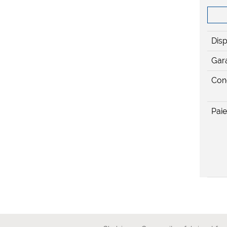
Disp
Gara
Cond
Pai