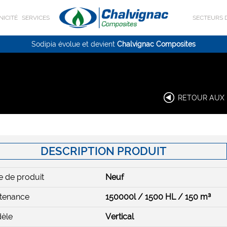
NICITÉ
SERVICES
SECTEURS D
Sodipia évolue et devient
Chalvignac Composites
RETOUR AUX 
DESCRIPTION PRODUIT
 de produit
Neuf
tenance
150000l / 1500 HL / 150 m³
èle
Vertical