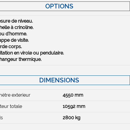
OPTIONS
sure de niveau.
helle à crinoline.
rou d’homme.
appe de visite.
rde corps.
itation en virole ou pendulaire.
changeur thermique.
DIMENSIONS
ètre exterieur
4550 mm
eur totale
10592 mm
ds
2800 kg