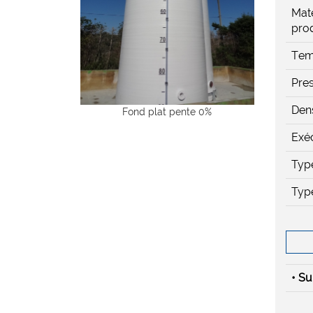
Maté
prod
Tem
Pres
Dens
Fond plat pente 0%
Exé
Typ
Typ
• Su