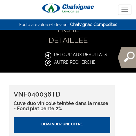
Sodipia évolue et devient
Chalvignac Composites
FICHE
DETAILLEE
RETOUR AUX RESULTATS
AUTRE RECHERCHE
VNF040036TD
Cuve duo vinicole teintée dans la masse
- Fond plat pente 2%
DEMANDER UNE OFFRE