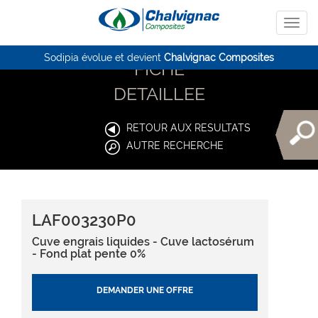
Sodipia évolue et devient
Chalvignac Composites
FICHE
DETAILLEE
RETOUR AUX RESULTATS
AUTRE RECHERCHE
LAF003230P0
Cuve engrais liquides - Cuve lactosérum
- Fond plat pente 0%
DEMANDER UNE OFFRE