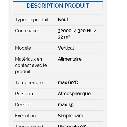
DESCRIPTION PRODUIT
Type de produit
Neuf
Contenance
32000l / 320 HL /
32 m³
Modèle
Vertical
Matériaux en
Alimentaire
contact avec le
produit
Température
max 60°C
Pression
Atmosphérique
Densité
max 1,5
Exécution
Simple paroi
Type de fond
Plat pente 0%