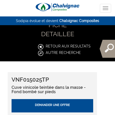
Sodipia évolue et devient
Chalvignac Composites
FICHE
DETAILLEE
RETOUR AUX RESULTATS
AUTRE RECHERCHE
VNF015025TP
Cuve vinicole teintée dans la masse -
Fond bombé sur pieds
DEMANDER UNE OFFRE