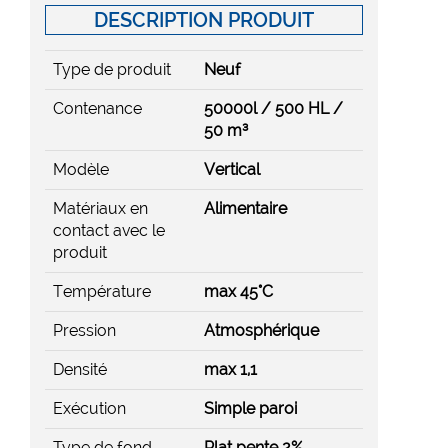
DESCRIPTION PRODUIT
Type de produit
Neuf
Contenance
50000l / 500 HL /
50 m³
Modèle
Vertical
Matériaux en
Alimentaire
contact avec le
produit
Température
max 45°C
Pression
Atmosphérique
Densité
max 1,1
Exécution
Simple paroi
Type de fond
Plat pente 2%