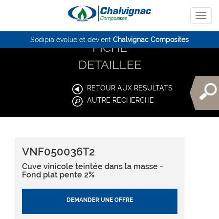
Sodipia évolue et devient
Chalvignac Composites
FICHE
DETAILLEE
RETOUR AUX RESULTATS
AUTRE RECHERCHE
VNF050036T2
Cuve vinicole teintée dans la masse -
Fond plat pente 2%
DEMANDER UNE OFFRE