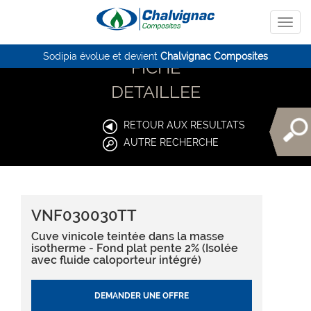
Sodipia évolue et devient
Chalvignac Composites
FICHE
DETAILLEE
RETOUR AUX RESULTATS
AUTRE RECHERCHE
VNF030030TT
Cuve vinicole teintée dans la masse
isotherme - Fond plat pente 2% (Isolée
avec fluide caloporteur intégré)
DEMANDER UNE OFFRE